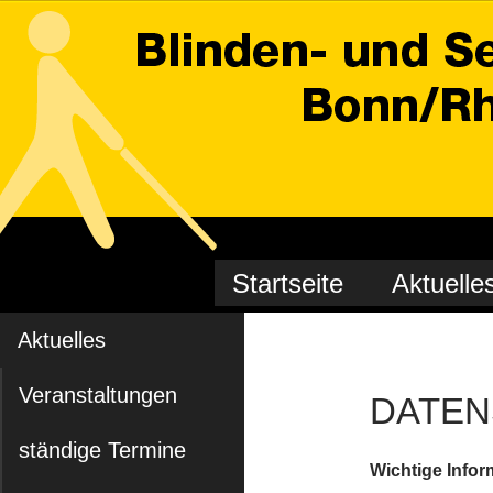
ZUM INHALT SPRINGEN
Suchen
Startseite
Aktuelle
BSV Bonn/Rhein-Sieg
Blinden- und
Aktuelles
Sehbehindertenverein
Bonn/Rhein-Sieg e. V.
Veranstaltungen
DATE
ständige Termine
Wichtige Info