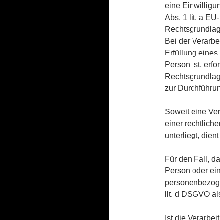
eine Einwilligun
Abs. 1 lit. a 
Rechtsgrundlag
Bei der Verarb
Erfüllung eines
Person ist, erfor
Rechtsgrundlage
zur Durchführun
Soweit eine Ve
einer rechtliche
unterliegt, dien
Für den Fall, d
Person oder ein
personenbezogen
lit. d DSGVO al
Ist die Verarbe