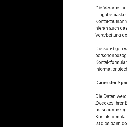
Die Verarbeitu
Eingabemaske di
Kontaktaufnahme
hieran auch das
Verarbeitung de
Die sonstigen 
personenbezoge
Kontaktformular
informationstec
Dauer der Spe
Die Daten werde
Zweckes ihrer E
personenbezog
Kontaktformular
ist dies dann d