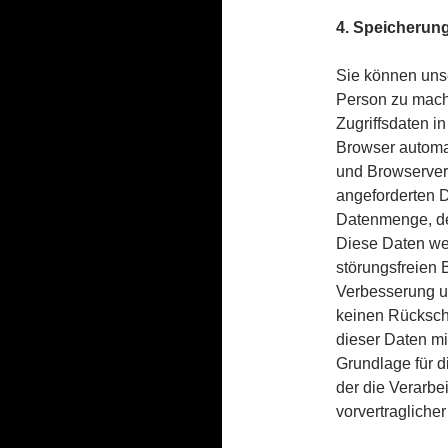
4. Speicherung
Sie können unse
Person zu mache
Zugriffsdaten i
Browser automat
und Browserver
angeforderten D
Datenmenge, de
Diese Daten wer
störungsfreien B
Verbesserung u
keinen Rücksch
dieser Daten m
Grundlage für di
der die Verarbe
vorvertragliche