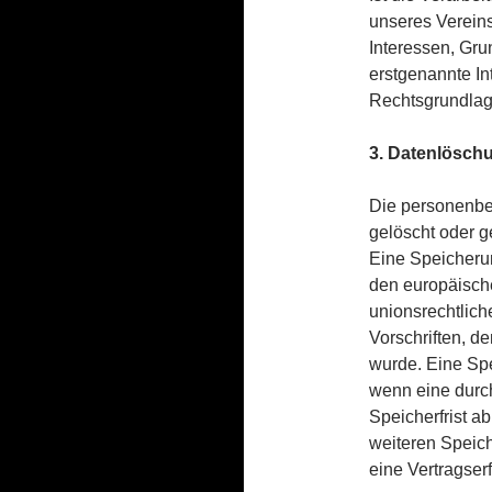
unseres Vereins
Interessen, Gru
erstgenannte Int
Rechtsgrundlage
3. Datenlösch
Die personenbe
gelöscht oder g
Eine Speicheru
den europäisch
unionsrechtlic
Vorschriften, d
wurde. Eine Spe
wenn eine durc
Speicherfrist ab
weiteren Speich
eine Vertragserf