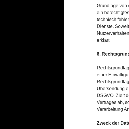
Grundlage von A
ein berechtigte
technisch fehler
Dienste. Soweit
Nutzerverhalte
erklärt.
6. Rechtsgrund
Rechtsgrundlage
einer Einwilligu
Rechtsgrundlage
Übersendung eine
DSGVO. Zielt de
Vertrages ab, s
Verarbeitung Art
Zweck der Dat