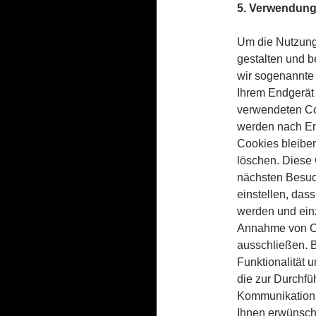
5. Verwendung
Um die Nutzung 
gestalten und 
wir sogenannte 
Ihrem Endgerät 
verwendeten Co
werden nach En
Cookies bleiben
löschen. Diese
nächsten Besuc
einstellen, das
werden und ein
Annahme von Co
ausschließen. 
Funktionalität u
die zur Durchfü
Kommunikations
Ihnen erwünscht