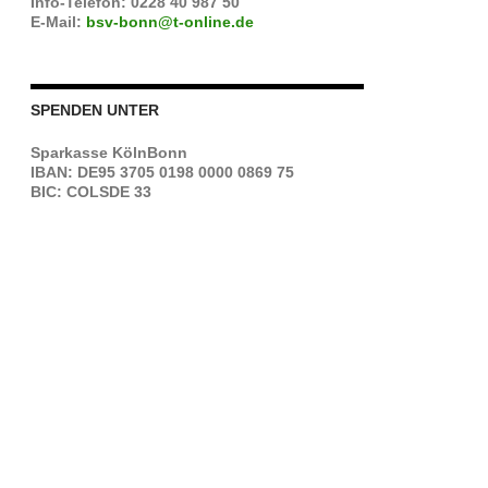
Info-Telefon: 0228 40 987 50
E-Mail:
bsv-bonn@t-online.de
SPENDEN UNTER
Sparkasse KölnBonn
IBAN: DE95 3705 0198 0000 0869 75
BIC: COLSDE 33