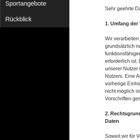
Sportangebote
Sehr geehrte D
Rückblick
1. Umfang der
Wir verarbeite
grundsätzlich nu
funktionsfähige
erforderlich is
unserer Nutzer 
Nutzers. Eine A
vorherige Einho
nicht möglich i
Vorschriften gest
2. Rechtsgrun
Daten
Soweit wir für